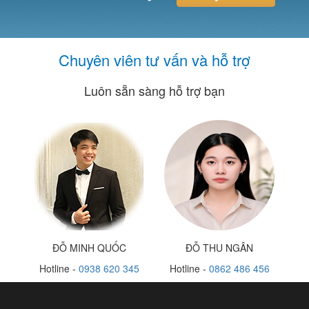
Chuyên viên tư vấn và hỗ trợ
Luôn sẵn sàng hỗ trợ bạn
ĐỖ MINH QUỐC
ĐỖ THU NGÂN
Hotline -
0938 620 345
Hotline -
0862 486 456