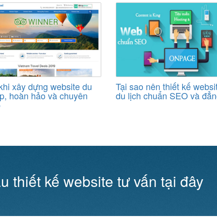
khi xây dựng website du
Tại sao nên thiết kế websi
ẹp, hoàn hảo và chuyên
du lịch chuẩn SEO và đẳn
p
u thiết kế website tư vấn tại đây