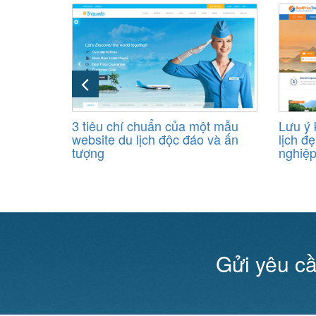
nào tạo
3 tiêu chí chuẩn của một mẫu
Lưu ý 
h đẹp và
website du lịch độc đáo và ấn
lịch đ
tượng
nghiệ
Gửi yêu cầ