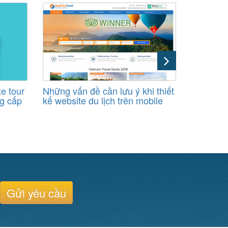
te tour
Những vấn đề cần lưu ý khi thiết
Những bấ
g cấp
kế website du lịch trên mobile
lữ hành 
uy tín
Gửi yêu cầu