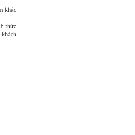
in khác
nh thức
a khách