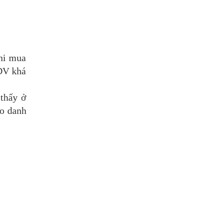
hi mua
 DV khá
 thấy ở
ạo danh