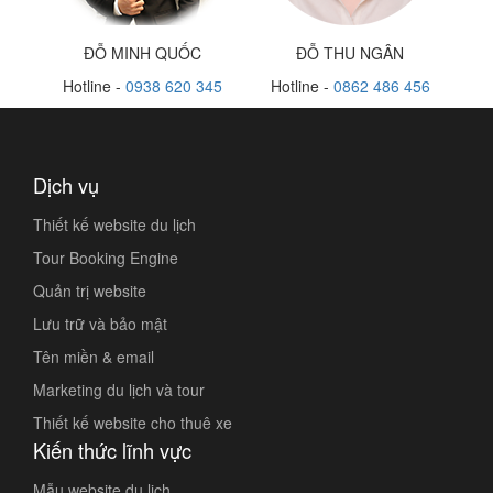
ĐỖ MINH QUỐC
ĐỖ THU NGÂN
Hotline -
0938 620 345
Hotline -
0862 486 456
Dịch vụ
Thiết kế website du lịch
Tour Booking Engine
Quản trị website
Lưu trữ và bảo mật
Tên miền & email
Marketing du lịch và tour
Thiết kế website cho thuê xe
Kiến thức lĩnh vực
Mẫu website du lịch