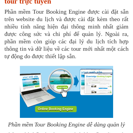
tour trực tuyến
Phần mềm Tour Booking Engine được cài đặt sẵn
trên website du lịch và được cài đặt kèm theo rất
nhiều tính năng hiện đại thông minh nhất giảm
được công sức và chi phí để quản lý. Ngoài ra,
phần mềm còn giúp các đại lý du lịch tích hợp
thông tin và dữ liệu về các tour mới nhất một cách
tự động do được thiết lập sẵn.
Phần mềm Tour Booking Engine dễ dàng quản lý