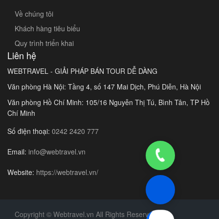
Về chúng tôi
Khách hàng tiêu biểu
Quy trình triển khai
Liên hệ
WEBTRAVEL - GIẢI PHÁP BÁN TOUR DỄ DÀNG
Văn phòng Hà Nội: Tầng 4, số 147 Mai Dịch, Phú Diễn, Hà Nội
Văn phòng Hồ Chí Minh: 105/16 Nguyễn Thị Tú, Bình Tân, TP Hồ
Chí Minh
Số điện thoại:
0242 2420 777
Email:
info@webtravel.vn
Website:
https://webtravel.vn/
Copyright © Webtravel.vn All Rights Reserved