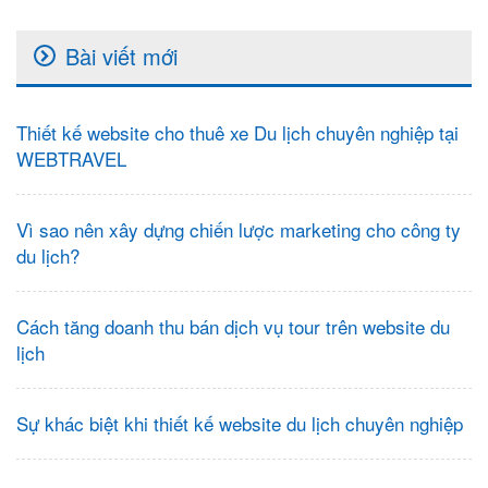
Bài viết mới
Thiết kế website cho thuê xe Du lịch chuyên nghiệp tại
WEBTRAVEL
Vì sao nên xây dựng chiến lược marketing cho công ty
du lịch?
Cách tăng doanh thu bán dịch vụ tour trên website du
lịch
Sự khác biệt khi thiết kế website du lịch chuyên nghiệp