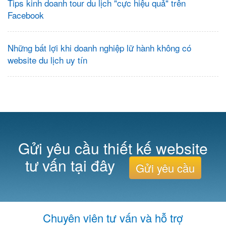
Tips kinh doanh tour du lịch "cực hiệu quả" trên
Facebook
Những bất lợi khi doanh nghiệp lữ hành không có
website du lịch uy tín
Gửi yêu cầu thiết kế website
tư vấn tại đây
Gửi yêu cầu
Chuyên viên tư vấn và hỗ trợ