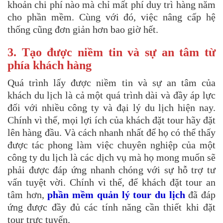
khoản chi phí nào mà chỉ mất phí duy trì hàng năm
cho phần mềm. Cùng với đó, việc nâng cấp hệ
thống cũng đơn giản hơn bao giờ hết.
3. Tạo được niềm tin và sự an tâm từ
phía khách hàng
Quá trình lấy được niềm tin và sự an tâm của
khách du lịch là cả một quá trình dài và đầy áp lực
đối với nhiều công ty và đại lý du lịch hiện nay.
Chính vì thế, mọi lợi ích của khách đặt tour hãy đặt
lên hàng đầu. Và cách nhanh nhất để họ có thể thấy
được tác phong làm việc chuyên nghiệp của một
công ty du lịch là các dịch vụ mà họ mong muốn sẽ
phải được đáp ứng nhanh chóng với sự hỗ trợ tư
vấn tuyệt vời. Chính vì thế, để khách đặt tour an
tâm hơn,
phần mềm quản lý tour du lịch
đã đáp
ứng được đầy đủ các tính năng cần thiết khi đặt
tour trực tuyến.