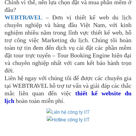
Chính vì thế, nên lựa chọn đặt và mua phần mềm ở
đâu?
WEBTRAVEL
–
Đơn vị thiết kế web du lịch
chuyên nghiệp và hàng đầu Việt Nam, với kinh
nghiệm nhiều năm trong lĩnh vực thiết kế web, hỗ
trợ công việc Marketing du lịch. Chúng tôi hoàn
toàn tự tin đem đến dịch vụ cài đặt các phần mềm
đặt tour trực tuyến – Tour Booking Engine hiện đại
và chuyên nghiệp nhất với cam kết bảo hành trọn
đời.
Liên hệ ngay với chúng tôi để được các chuyên gia
tại WEBTRAVEL hỗ trợ tư vấn và giải đáp các thắc
mắc liên quan đến việc
thiết kế website du
lịch
hoàn toàn miễn phí.