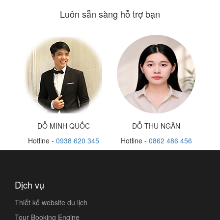
Luôn sẵn sàng hỗ trợ bạn
ĐỖ MINH QUỐC
ĐỖ THU NGÂN
Hotline -
0938 620 345
Hotline -
0862 486 456
Dịch vụ
Thiết kế website du lịch
Tour Booking Engine