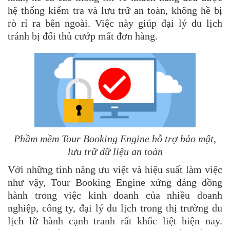
hệ thống kiểm tra và lưu trữ an toàn, không hề bị
rò rỉ ra bên ngoài. Việc này giúp đại lý du lịch
tránh bị đối thủ cướp mất đơn hàng.
Phầm mềm Tour Booking Engine hỗ trợ bảo mật,
lưu trữ dữ liệu an toàn
Với những tính năng ưu việt và hiệu suất làm việc
như vậy, Tour Booking Engine xứng đáng đồng
hành trong việc kinh doanh của nhiều doanh
nghiệp, công ty, đại lý du lịch trong thị trường du
lịch lữ hành cạnh tranh rất khốc liệt hiện nay.