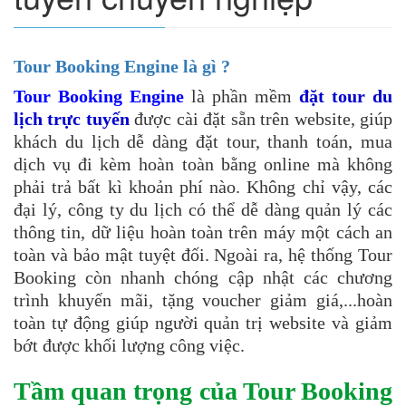
Tour Booking Engine là gì ?
Tour Booking Engine
là phần mềm
đặt tour du
lịch trực tuyến
được cài đặt sẵn trên website, giúp
khách du lịch dễ dàng đặt tour, thanh toán, mua
dịch vụ đi kèm hoàn toàn bằng online mà không
phải trả bất kì khoản phí nào. Không chỉ vậy, các
đại lý, công ty du lịch có thể dễ dàng quản lý các
thông tin, dữ liệu hoàn toàn trên máy một cách an
toàn và bảo mật tuyệt đối. Ngoài ra, hệ thống Tour
Booking còn nhanh chóng cập nhật các chương
trình khuyến mãi, tặng voucher giảm giá,...hoàn
toàn tự động giúp người quản trị website và giảm
bớt được khối lượng công việc.
Tầm quan trọng của Tour Booking