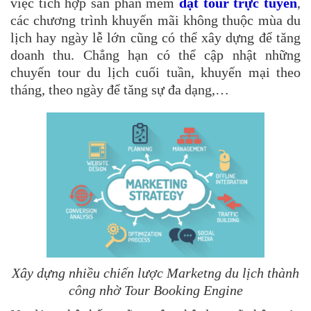
việc tích hợp sẵn phần mềm
đặt tour trực tuyến
,
các chương trình khuyến mãi không thuộc mùa du
lịch hay ngày lễ lớn cũng có thể xây dựng để tăng
doanh thu. Chẳng hạn có thể cập nhật những
chuyến tour du lịch cuối tuần, khuyến mại theo
tháng, theo ngày để tăng sự đa dạng,…
Xây dựng nhiều chiến lược Marketng du lịch thành
công nhờ Tour Booking Engine