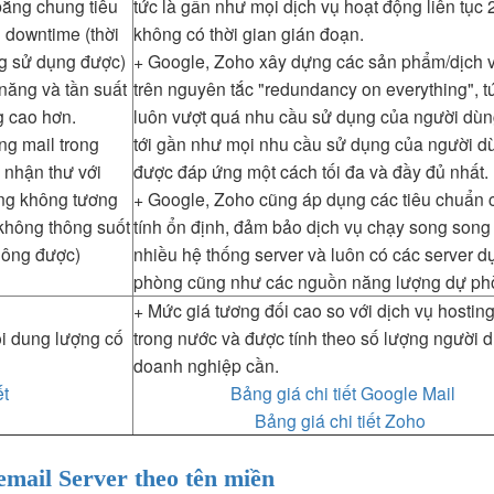
bằng chung tiêu
tức là gần như mọi dịch vụ hoạt động liên tục 
n downtime (thời
không có thời gian gián đoạn.
ng sử dụng được)
+ Google, Zoho xây dựng các sản phẩm/dịch 
năng và tần suất
trên nguyên tắc "redundancy on everything", t
g cao hơn.
luôn vượt quá nhu cầu sử dụng của người dùn
ng mail trong
tới gần như mọi nhu cầu sử dụng của người d
 nhận thư với
được đáp ứng một cách tối đa và đầy đủ nhất.
ờng không tương
+ Google, Zoho cũng áp dụng các tiêu chuẩn 
 không thông suốt
tính ổn định, đảm bảo dịch vụ chạy song song 
hông được)
nhiều hệ thống server và luôn có các server d
phòng cũng như các nguồn năng lượng dự ph
+ Mức giá tương đối cao so với dịch vụ hosting
ói dung lượng cố
trong nước và được tính theo số lượng người 
doanh nghiệp cần.
ết
Bảng giá chi tiết Google Mail
Bảng giá chi tiết Zoho
email Server theo tên miền