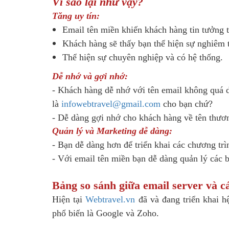
Vì sao lại như vậy?
Tăng uy tín:
Email tên miền khiến khách hàng tin tưởng t
Khách hàng sẽ thấy bạn thể hiện sự nghiêm t
Thể hiện sự chuyên nghiệp và có hệ thống.
Dễ nhớ và gợi nhớ:
- Khách hàng dễ nhớ với tên email không quá d
là
infowebtravel@gmail.com
cho bạn chứ?
- Dễ dàng gợi nhớ cho khách hàng về tên thươn
Quản lý và Marketing dễ dàng:
- Bạn dễ dàng hơn để triển khai các chương tr
- Với email tên miền bạn dễ dàng quản lý các b
Bảng so sánh giữa email server và c
Hiện tại
Webtravel.vn
đã và đang triển khai h
phổ biến là Google và Zoho.