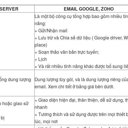
 SERVER
EMAIL GOOGLE, ZOHO
Là một bộ công cụ tổng hợp bao gồm nhiều tí
năng:
+ Gửi/Nhận mail
+ Lưu trữ và Chia sẻ dữ liệu ( Google driver, 
place)
+ Soạn thảo văn bản trực tuyến;
+ Lịch
+ Và rất nhiều tính năng khác được bổ sung li
tổng dung lượng
Dung lượng tùy gói, và là dung lượng riêng củ
email. Xem chi tiết ở bảng giá bên dưới.
+ Giao diện hiện đại, thân thiện, dễ sử dụng, t
p hoặc giao sử
nhanh
+ Tương thích và sử dụng được trên mọi thiết b
 bị
lúc, mọi nơi