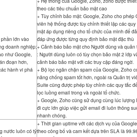
+ Hệ thống của Google, Zoho, zoho được thiết
theo các tiêu chuẩn bảo mật cao
+ Tùy chỉnh bảo mật: Google, Zoho cho phép Q
viên hệ thống được tùy chỉnh thiết lập các quy
mật áp dụng riêng cho tổ chức của mình để đ
 phần lớn vào
đáp ứng được từng quy định bảo mật đặc thù
ong doanh nghiệp;
+ Cảnh báo bảo mật cho Người dùng và quản t
ảo như Google,
: Người dùng luôn có tùy chọn bảo mật 2 lớp 
ián đoạn hơn,
cảnh báo bảo mật với các truy cập đáng ngờ.
ác hành vi phá
+ Bộ lọc ngăn chặn spam của Google, Zoho c
năng chống spam tốt hơn, ngoài ra Quản trị vi
Suite cũng được phép tùy chỉnh các quy tắc đ
lọc luồng email trong và ngoài tổ chức.
+ Google, Zoho cũng sử dụng cùng lúc lượng 
đi cực lớn giúp việc gửi email đi luôn thông su
nhanh chóng.
+ Thời gian uptime với các dịch vụ của Googl
ng nước luôn có tỷ
theo công bố và cam kết dựa trên SLA là 99.