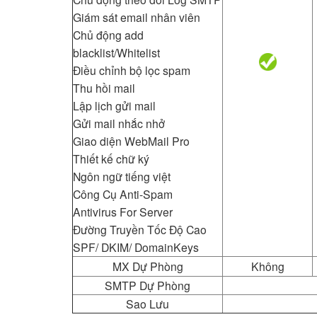
Giám sát email nhân viên
Chủ động add
blacklist/Whitelist
Điều chỉnh bộ lọc spam
Thu hồi mail
Lập lịch gửi mail
Gửi mail nhắc nhở
Giao diện WebMail Pro
Thiết kế chữ ký
Ngôn ngữ tiếng việt
Công Cụ Anti-Spam
Antivirus For Server
Đường Truyền Tốc Độ Cao
SPF/ DKIM/ DomainKeys
MX Dự Phòng
Không
SMTP Dự Phòng
Sao Lưu