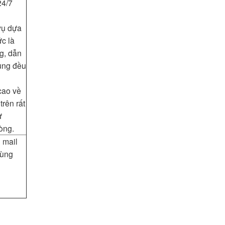
24/7
vụ dựa
ức là
g, dẫn
ùng đều
cao về
trên rất
ự
òng.
 mail
dùng