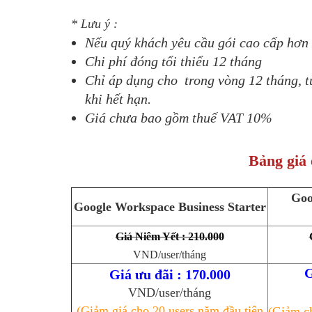
* Lưu ý :
Nếu quý khách yêu cầu gói cao cấp hơn x
Chi phí đóng tổi thiểu 12 tháng
Chỉ áp dụng cho trong vòng 12 tháng, từ
khi hết hạn.
Giá chưa bao gồm thuế VAT 10%
Bảng giá 
Goo
Google Workspace Business Starter
Giá Niêm Yết : 210.000
VND/user/tháng
G
Giá ưu đãi : 170.000
VND/user/tháng
(Giảm giá cho 20 users năm đầu tiên
(Giảm ch