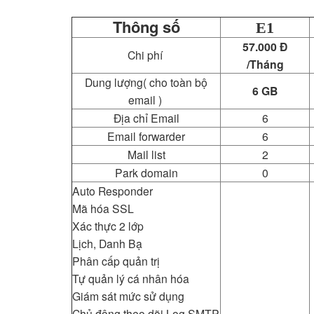
Thông số
E1
57.000 Đ
Chi phí
/Tháng
Dung lượng( cho toàn bộ
6 GB
email )
Địa chỉ Email
6
Email forwarder
6
Mail list
2
Park domain
0
Auto Responder
Mã hóa SSL
Xác thực 2 lớp
Lịch, Danh Bạ
Phân cấp quản trị
Tự quản lý cá nhân hóa
Giám sát mức sử dụng
Chủ động theo dõi Log SMTP