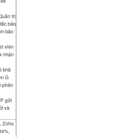
 kế
uản trị
 tắc bảo
ảm bảo
rị viên
và nhận
ó khả
ên G
ể phân
IP gửi
ốt và
e, Zoho
984%,