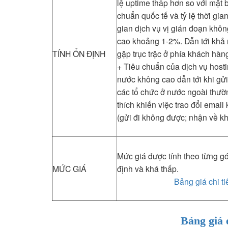
lệ uptime thấp hơn so với mặt 
chuẩn quốc tế và tỷ lệ thời gia
gian dịch vụ vị gián đoạn khô
cao khoảng 1-2%. Dẫn tới khả 
TÍNH ỔN ĐỊNH
gặp trục trặc ở phía khách hàn
+ Tiêu chuẩn của dịch vụ hosti
nước không cao dẫn tới khi gửi
các tổ chức ở nước ngoài thư
thích khiến việc trao đổi email
(gửi đi không được; nhận về k
Mức giá được tính theo từng g
MỨC GIÁ
định và khá thấp.
Bảng giá chi ti
Bảng giá 