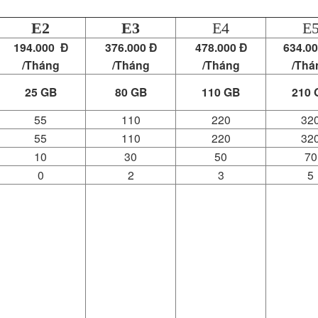
E2
E3
E4
E
194.000 Đ
376.000 Đ
478.000 Đ
634.0
/Tháng
/Tháng
/Tháng
/Thá
25 GB
80 GB
110 GB
210 
55
110
220
32
55
110
220
32
10
30
50
70
0
2
3
5