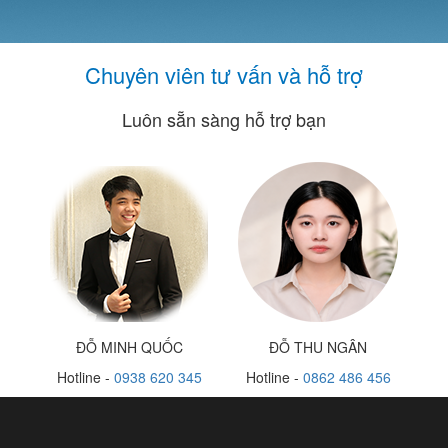
Chuyên viên tư vấn và hỗ trợ
Luôn sẵn sàng hỗ trợ bạn
ĐỖ MINH QUỐC
ĐỖ THU NGÂN
Hotline -
0938 620 345
Hotline -
0862 486 456