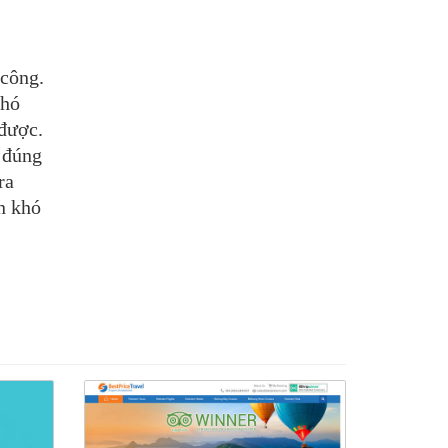
 công.
khó
 được.
i đúng
ra
n khó