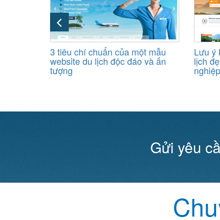
nào tạo
3 tiêu chí chuẩn của một mẫu
Lưu ý 
h đẹp và
website du lịch độc đáo và ấn
lịch đ
tượng
nghiệ
Gửi yêu cầ
Chuy