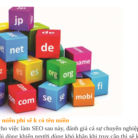
 miễn phí sẽ k có tên miền
cho việc làm SEO sau này, đánh giá cả sự chuyên nghiệ
i dòng khiến người dùng khó khăn khi truy cập thì sẽ 