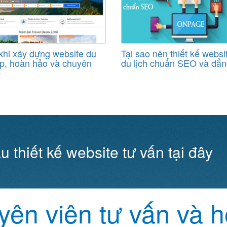
khi xây dựng website du
Tại sao nên thiết kế websi
ẹp, hoàn hảo và chuyên
du lịch chuẩn SEO và đẳn
p
u thiết kế website tư vấn tại đây
ên viên tư vấn và h