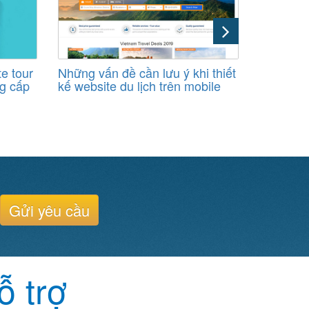
te tour
Những vấn đề cần lưu ý khi thiết
Những bấ
g cấp
kế website du lịch trên mobile
lữ hành 
uy tín
Gửi yêu cầu
ỗ trợ