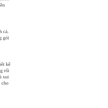
iền
h cả.
g gói
iết kế
g rối
à xui
c cho