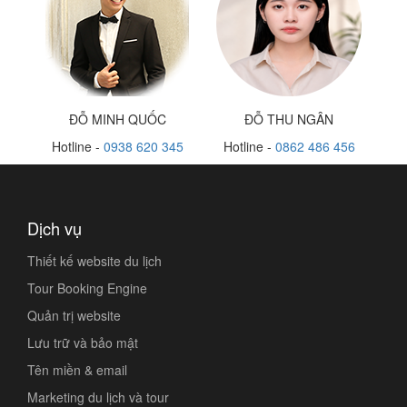
ĐỖ MINH QUỐC
ĐỖ THU NGÂN
Hotline -
0938 620 345
Hotline -
0862 486 456
Dịch vụ
Thiết kế website du lịch
Tour Booking Engine
Quản trị website
Lưu trữ và bảo mật
Tên miền & email
Marketing du lịch và tour