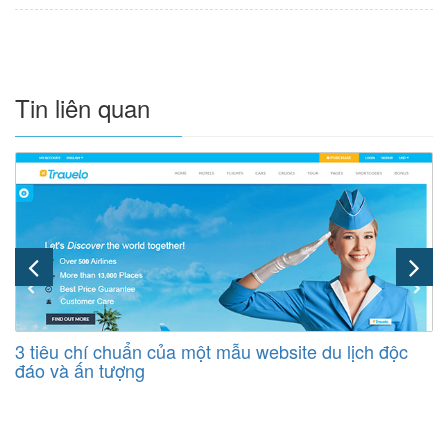
Tin liên quan
3 tiêu chí chuẩn của một mẫu website du lịch độc
đáo và ấn tượng