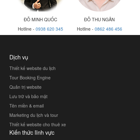
ĐỖ MINH QUỐC
ĐỖ THU NGÂN
Hotline -
0938 620 345
Hotline -
0862 486 456
Dịch vụ
Thiết kế website du lịch
Tour Booking Engine
Quản trị website
Lưu trữ và bảo mật
Tên miền & email
Marketing du lịch và tour
Thiết kế website cho thuê xe
Kiến thức lĩnh vực