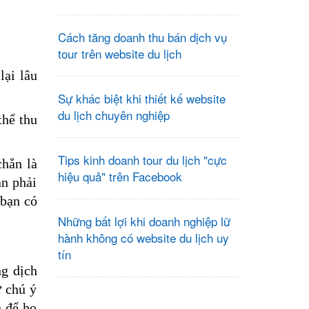
Cách tăng doanh thu bán dịch vụ
tour trên website du lịch
lại lâu
Sự khác biệt khi thiết kế website
du lịch chuyên nghiệp
thể thu
Tips kinh doanh tour du lịch "cực
chắn là
hiệu quả" trên Facebook
ạn phải
 bạn có
Những bất lợi khi doanh nghiệp lữ
hành không có website du lịch uy
tín
ng dịch
ự chú ý
n để họ