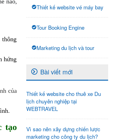
hế nào,
Thiết kế website vé máy bay
Tour Booking Engine
i thông
Marketing du lịch và tour
ảm hứng
Bài viết mới
anh của
Thiết kế website cho thuê xe Du
lịch chuyên nghiệp tại
WEBTRAVEL
ình.
c tạo
Vì sao nên xây dựng chiến lược
marketing cho công ty du lịch?