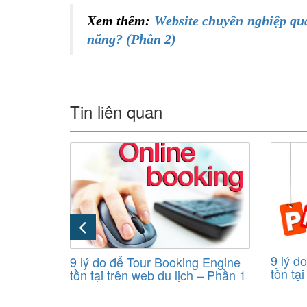
Xem thêm:
Website chuyên nghiệp qua
năng? (Phần 2)
Tin liên quan
ông quay
9 lý d
9 lý do để Tour Booking Engine
 bạn-Phần
tồn tạ
tồn tại trên web du lịch – Phần 1