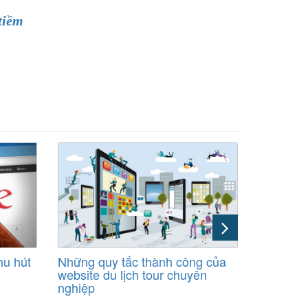
tiềm
hu hút
Những quy tắc thành công của
Những thu
website du lịch tour chuyên
bạn nên 
nghiệp