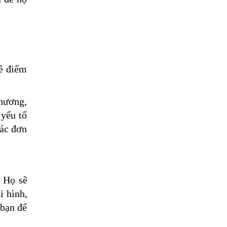
về điểm
phương,
 yếu tố
các đơn
. Họ sẽ
i hình,
 bạn để