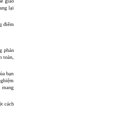
hế giao
ang lại
ng điểm
ng phản
n toàn,
của bạn
 nghiệm
ại mang
ột cách