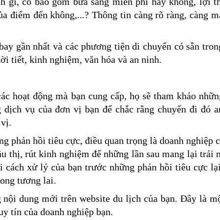
ch gì, có bao gồm bữa sáng miễn phí hay không, lợi t
ủa điểm đến không,...? Thông tin càng rõ ràng, càng m
n bay gần nhất và các phương tiện di chuyển có sẵn tro
ời tiết, kinh nghiệm, văn hóa và an ninh.
các hoạt động mà bạn cung cấp, họ sẽ tham khảo nhữ
 dịch vụ của đơn vị bạn để chắc rằng chuyến đi đó a
 vị.
ng phản hồi tiêu cực, điều quan trọng là doanh nghiệp 
ầu thị, rút kinh nghiệm để những lần sau mang lại trải
i cách xử lý của bạn trước những phản hồi tiêu cực l
rong tương lai.
 nội dung mới trên website du lịch của bạn. Đây là m
uy tín của doanh nghiệp bạn.