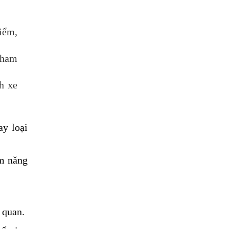
hiểm,
 tham
h xe
ay loại
ềm năng
n quan.