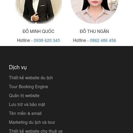
ĐỖ MINH QUỐC
ĐỖ THU NGÂN
Hotline -
0938 620 345
Hotline -
0862 486 456
Dịch vụ
Thiết kế website du lịch
Tour Booking Engine
Quản trị website
Lưu trữ và bảo mật
Tên miền & email
Marketing du lịch và tour
Thiết kế website cho thuê xe