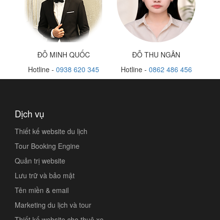
ĐỖ MINH QUỐC
ĐỖ THU NGÂN
Hotline -
0938 620 345
Hotline -
0862 486 456
Dịch vụ
Thiết kế website du lịch
Tour Booking Engine
Quản trị website
Lưu trữ và bảo mật
Tên miền & email
Marketing du lịch và tour
Thiết kế website cho thuê xe