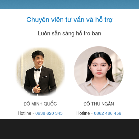
Chuyên viên tư vấn và hỗ trợ
Luôn sẵn sàng hỗ trợ bạn
ĐỖ MINH QUỐC
ĐỖ THU NGÂN
Hotline -
0938 620 345
Hotline -
0862 486 456