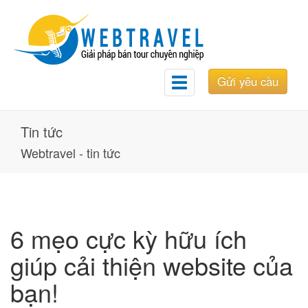
Gửi yêu cầu
Toggle
navigation
Tin tức
Webtravel - tin tức
6 mẹo cực kỳ hữu ích
giúp cải thiện website của
bạn!