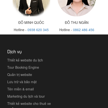
ĐỖ MINH QUỐC
ĐỖ THU NGÂN
Hotline -
0938 620 345
Hotline -
0862 486 456
Dịch vụ
Thiết kế website du lịch
Tour Booking Engine
Quản trị website
Lưu trữ và bảo mật
Tên miền & email
Marketing du lịch và tour
Thiết kế website cho thuê xe