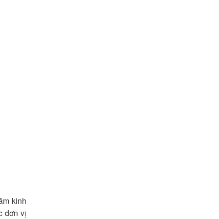
năm kinh
c đơn vị