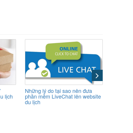
”
Những lý do tại sao nên đưa
Lợi ích k
u lịch
phần mềm LiveChat lên website
lịch chu
du lịch