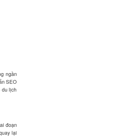
ừng ngần
huẩn SEO
 du lịch
iai đoạn
quay lại