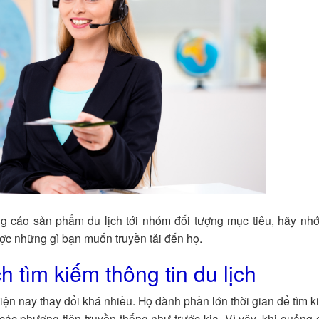
ảng cáo sản phẩm du lịch tới nhóm đối tượng mục tiêu, hãy nh
ược những gì bạn muốn truyền tải đến họ.
h tìm kiếm thông tin du lịch
ện nay thay đổi khá nhiều. Họ dành phần lớn thời gian để tìm k
 các phương tiện truyền thống như trước kia. Vì vậy, khi quảng 