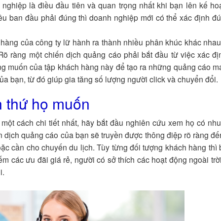
ghiệp là điều đầu tiên và quan trọng nhất khi bạn lên kế h
êu ban đầu phải đúng thì doanh nghiệp mới có thể xác định đ
hàng của công ty lữ hành ra thành nhiều phân khúc khác nhau
. Rõ ràng một chiến dịch quảng cáo phải bắt đầu từ việc xác đ
ng muốn của tập khách hàng này để tạo ra những quảng cáo m
ủa bạn, từ đó giúp gia tăng số lượng người click và chuyển đổi.
h thứ họ muốn
ột cách chi tiết nhất, hãy bắt đầu nghiên cứu xem họ có nh
ến dịch quảng cáo của bạn sẽ truyền được thông điệp rõ ràng đ
c cần cho chuyến du lịch. Tùy từng đối tượng khách hàng thì
m các ưu đãi giá rẻ, người có sở thích các hoạt động ngoài trờ
i.