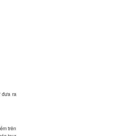
ớ đưa ra
iếm trên
cáo tour