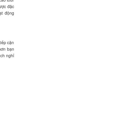
được đặc
ạt động
tiếp cận
 hơn bạn
ịch nghỉ