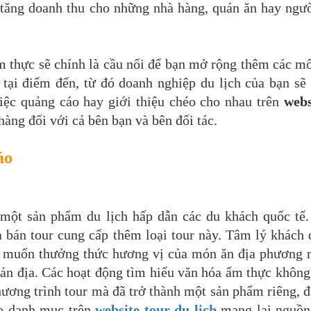
 tăng doanh thu cho những nhà hàng, quán ăn hay ngư
m thực sẽ chính là cầu nối để bạn mở rộng thêm các m
tại điểm đến, từ đó doanh nghiệp du lịch của bạn sẽ 
iệc quảng cáo hay giới thiệu chéo cho nhau trên
webs
àng đối với cả bên bạn và bên đối tác.
áo
một sản phẩm du lịch hấp dẫn các du khách quốc tế.
 bán tour cung cấp thêm loại tour này. Tâm lý khách 
ng muốn thưởng thức hương vị của món ăn địa phương 
n địa. Các hoạt động tìm hiểu văn hóa ẩm thực không
ương trình tour mà đã trở thành một sản phẩm riêng, đ
ào danh mục trên
website tour du lịch
mang lại nguồn