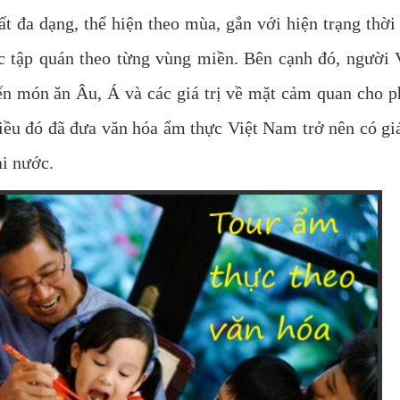
t đa dạng, thể hiện theo mùa, gắn với hiện trạng thời 
c tập quán theo từng vùng miền. Bên cạnh đó, người 
iến món ăn Âu, Á và các giá trị về mặt cảm quan cho 
iều đó đã đưa văn hóa ẩm thực Việt Nam trở nên có giá
ài nước.