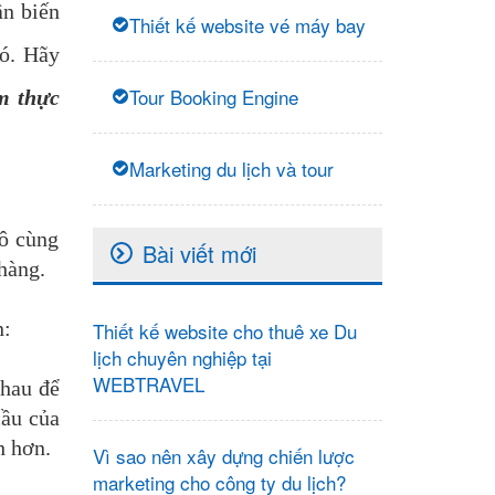
ần biến
Thiết kế website vé máy bay
ó. Hãy
Tour Booking Engine
ẩm thực
Marketing du lịch và tour
vô cùng
Bài viết mới
hàng.
n:
Thiết kế website cho thuê xe Du
lịch chuyên nghiệp tại
WEBTRAVEL
nhau để
cầu của
h hơn.
Vì sao nên xây dựng chiến lược
marketing cho công ty du lịch?