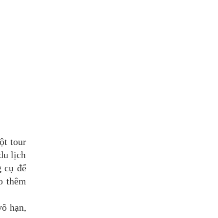
ột tour
du lịch
g cụ để
o thêm
vô hạn,