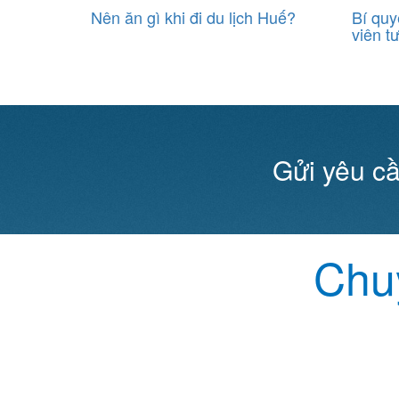
ộc và lạ
Nên ăn gì khi đi du lịch Huế?
Bí quy
viên t
Gửi yêu cầ
Chuy