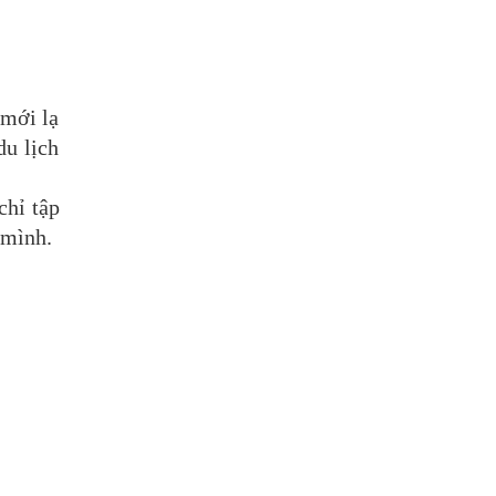
 mới lạ
du lịch
chỉ tập
 mình.