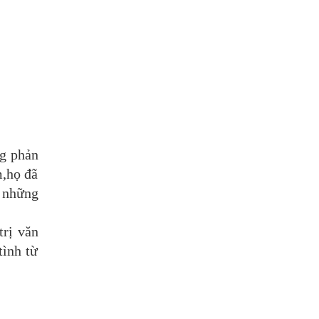
ng phản
m,họ đã
 những
trị văn
tình từ