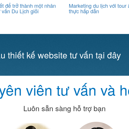
ết để trở thành một nhân
Marketing du lịch với tour
ư vấn Du Lịch giỏi
thực hấp dẫn
u thiết kế website tư vấn tại đây
ên viên tư vấn và h
Luôn sẵn sàng hỗ trợ bạn