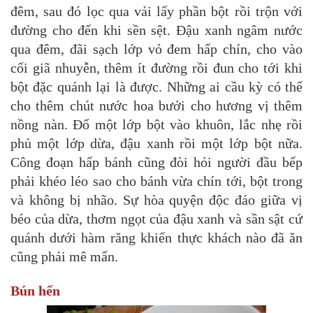
đêm, sau đó lọc qua vải lấy phần bột rồi trộn với
đường cho đến khi sền sệt. Đậu xanh ngâm nước
qua đêm, đãi sạch lớp vỏ đem hấp chín, cho vào
cối giã nhuyễn, thêm ít đường rồi đun cho tới khi
bột đặc quánh lại là được. Những ai cầu kỳ có thể
cho thêm chút nước hoa bưởi cho hương vị thêm
nồng nàn. Đổ một lớp bột vào khuôn, lắc nhẹ rồi
phủ một lớp dừa, đậu xanh rồi một lớp bột nữa.
Công đoạn hấp bánh cũng đòi hỏi người đầu bếp
phải khéo léo sao cho bánh vừa chín tới, bột trong
và không bị nhão. Sự hòa quyện độc đáo giữa vị
béo của dừa, thơm ngọt của đậu xanh và sần sật cứ
quánh dưới hàm răng khiến thực khách nào đã ăn
cũng phải mê mẩn.
Bún hến