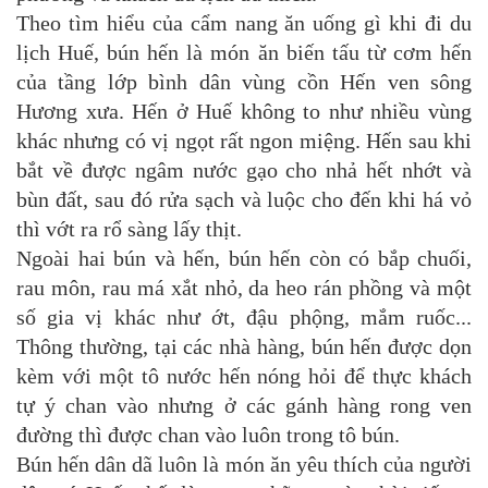
Theo tìm hiểu của cẩm nang ăn uống gì khi đi du
lịch Huế, bún hến là món ăn biến tấu từ cơm hến
của tầng lớp bình dân vùng cồn Hến ven sông
Hương xưa. Hến ở Huế không to như nhiều vùng
khác nhưng có vị ngọt rất ngon miệng. Hến sau khi
bắt về được ngâm nước gạo cho nhả hết nhớt và
bùn đất, sau đó rửa sạch và luộc cho đến khi há vỏ
thì vớt ra rổ sàng lấy thịt.
Ngoài hai bún và hến, bún hến còn có bắp chuối,
rau môn, rau má xắt nhỏ, da heo rán phồng và một
số gia vị khác như ớt, đậu phộng, mắm ruốc...
Thông thường, tại các nhà hàng, bún hến được dọn
kèm với một tô nước hến nóng hỏi để thực khách
tự ý chan vào nhưng ở các gánh hàng rong ven
đường thì được chan vào luôn trong tô bún.
Bún hến dân dã luôn là món ăn yêu thích của người