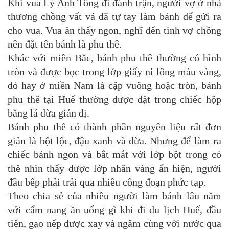
Khi vua Lý Anh Tông đi đánh trận, người vợ ở nhà
thương chồng vất vả đã tự tay làm bánh để gửi ra
cho vua. Vua ăn thấy ngon, nghĩ đến tình vợ chồng
nên đặt tên bánh là phu thê.
Khác với miền Bắc, bánh phu thê thường có hình
tròn và được bọc trong lớp giấy ni lông màu vàng,
đỏ hay ở miền Nam là cặp vuông hoặc tròn, bánh
phu thê tại Huế thường được đặt trong chiếc hộp
bằng lá dừa giản dị.
Bánh phu thê có thành phần nguyên liệu rất đơn
giản là bột lộc, đậu xanh và dừa. Nhưng để làm ra
chiếc bánh ngon và bắt mắt với lớp bột trong có
thê nhìn thấy được lớp nhân vàng ẩn hiện, người
đầu bếp phải trải qua nhiều công đoạn phức tạp.
Theo chia sẻ của nhiều người làm bánh lâu năm
với cẩm nang ăn uống gì khi đi du lịch Huế, đầu
tiên, gạo nếp được xay và ngâm cùng với nước qua