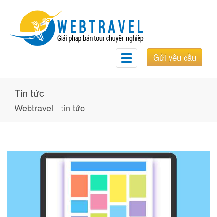
Gửi yêu cầu
Toggle
navigation
Tin tức
Webtravel - tin tức