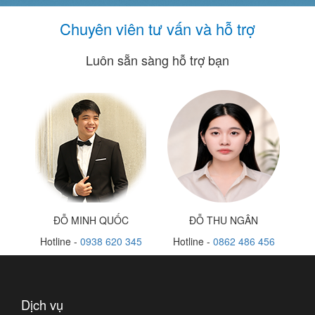
Chuyên viên tư vấn và hỗ trợ
Luôn sẵn sàng hỗ trợ bạn
ĐỖ MINH QUỐC
ĐỖ THU NGÂN
Hotline -
0938 620 345
Hotline -
0862 486 456
Dịch vụ