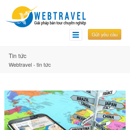
Gửi yêu cầu
Toggle
navigation
Tin tức
Webtravel - tin tức