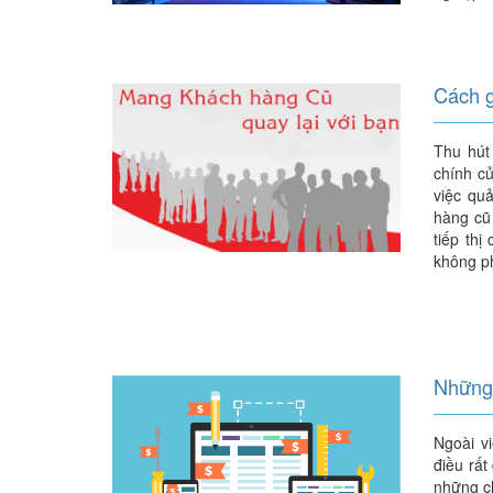
Cách g
Thu hút
chính củ
việc qu
hàng cũ
tiếp thị
không ph
Những 
Ngoài vi
điều rấ
những ch