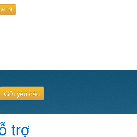
Chi tiết
Gửi yêu cầu
ỗ trợ