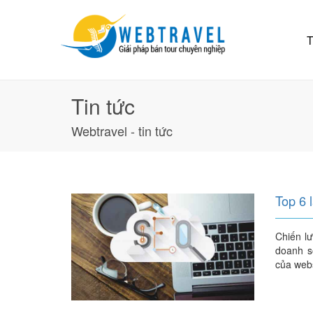
T
Tin tức
Webtravel - tin tức
Top 6 
Chiến lư
doanh s
của webs