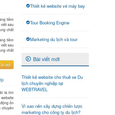
Thiết kế website vé máy bay
àng tiềm
Tour Booking Engine
viết sau
ung chất
Marketing du lịch và tour
àng tiềm
viết sau
ung chất
Bài viết mới
Chi tiết
Thiết kế website cho thuê xe Du
ệp
lịch chuyên nghiệp tại
WEBTRAVEL
đó là tìm
 website
 động ổn
Vì sao nên xây dựng chiến lược
h chuyên
marketing cho công ty du lịch?