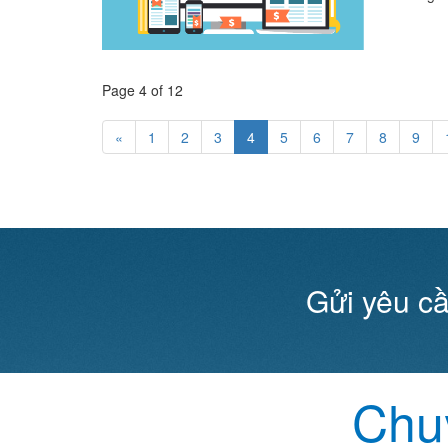
Page 4 of 12
«
1
2
3
4
5
6
7
8
9
Gửi yêu cầ
Chuy