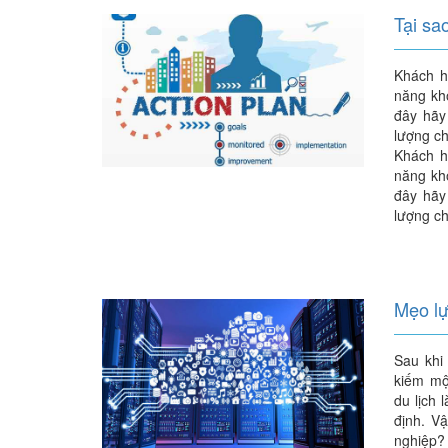
Tại sa
Khách h
năng kh
đây hãy
lượng ch
Khách h
năng kh
đây hãy
lượng ch
Mẹo lự
Sau khi 
kiếm một
du lịch
định. V
nghiệp? 