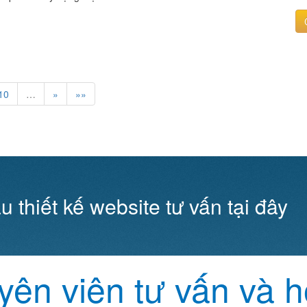
10
…
»
»»
u thiết kế website tư vấn tại đây
ên viên tư vấn và h