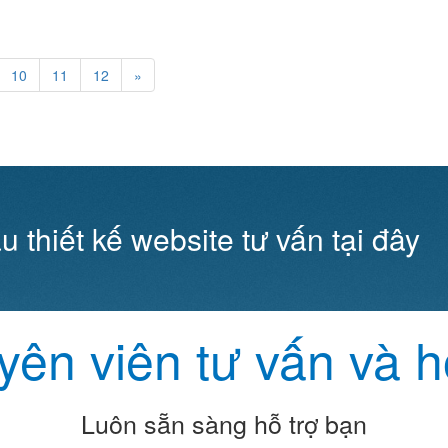
10
11
12
»
u thiết kế website tư vấn tại đây
ên viên tư vấn và h
Luôn sẵn sàng hỗ trợ bạn