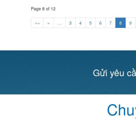
Page 8 of 12
««
«
…
3
4
5
6
7
8
9
Gửi yêu cầ
Chuy