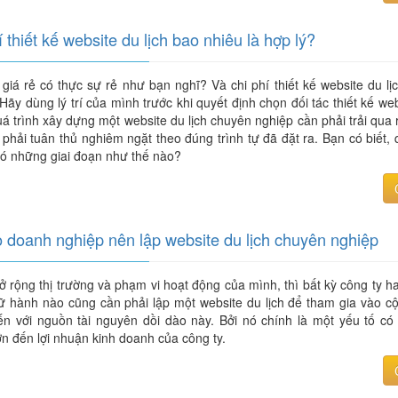
í thiết kế website du lịch bao nhiêu là hợp lý?
giá rẻ có thực sự rẻ như bạn nghĩ? Và chi phí thiết kế website du lị
Hãy dùng lý trí của mình trước khi quyết định chọn đối tác thiết kế we
á trình xây dựng một website du lịch chuyên nghiệp cần phải trải qua 
phải tuân thủ nghiêm ngặt theo đúng trình tự đã đặt ra. Bạn có biết, 
có những giai đoạn như thế nào?
o doanh nghiệp nên lập website du lịch chuyên nghiệp
rộng thị trường và phạm vi hoạt động của mình, thì bất kỳ công ty h
lữ hành nào cũng cần phải lập một website du lịch để tham gia vào c
yến với nguồn tài nguyên dồi dào này. Bởi nó chính là một yếu tố có
n đến lợi nhuận kinh doanh của công ty.