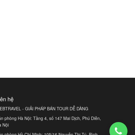
iên hệ
EBTRAVEL - GIẢI PHÁP BÁN TOUR DỄ DÀNG
n phòng Hà Nội: Tầng 4, số 147 Mai Dịch, Phú Diễn,
à Nội
n phòng Hồ Chí Minh: 105/16 Nguyễn Thị Tú, Bình