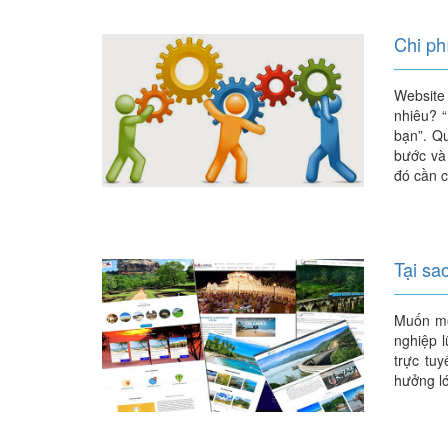
Chi ph
Website 
nhiêu? “
bạn”. Qu
bước và 
đó cần 
Tại sa
Muốn mở 
nghiệp 
trực tu
hưởng lớ