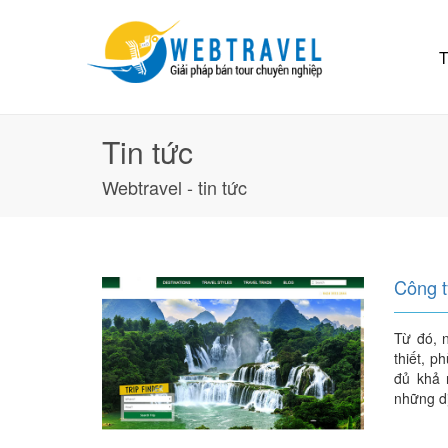
T
Tin tức
Webtravel - tin tức
Công t
Từ đó, 
thiết, p
đủ khả 
những dị