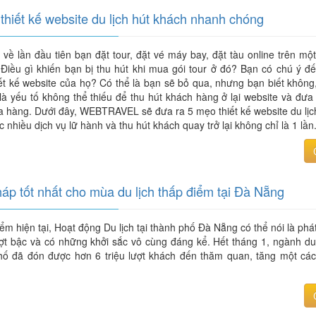
thiết kế website du lịch hút khách nhanh chóng
về lần đầu tiên bạn đặt tour, đặt vé máy bay, đặt tàu online trên mộ
 Điều gì khiến bạn bị thu hút khi mua gói tour ở đó? Bạn có chú ý đ
ết kế website của họ? Có thể là bạn sẽ bỏ qua, nhưng bạn biết không,
là yếu tố không thể thiếu để thu hút khách hàng ở lại website và đưa
a hàng. Dưới đây, WEBTRAVEL sẽ đưa ra 5 mẹo thiết kế website du lịc
 nhiều dịch vụ lữ hành và thu hút khách quay trở lại không chỉ là 1 lần
háp tốt nhất cho mùa du lịch thấp điểm tại Đà Nẵng
iểm hiện tại, Hoạt động Du lịch tại thành phố Đà Nẵng có thể nói là phát
ợt bậc và có những khởi sắc vô cùng đáng kể. Hết tháng 1, ngành du 
hố đã đón được hơn 6 triệu lượt khách đến thăm quan, tăng một cá