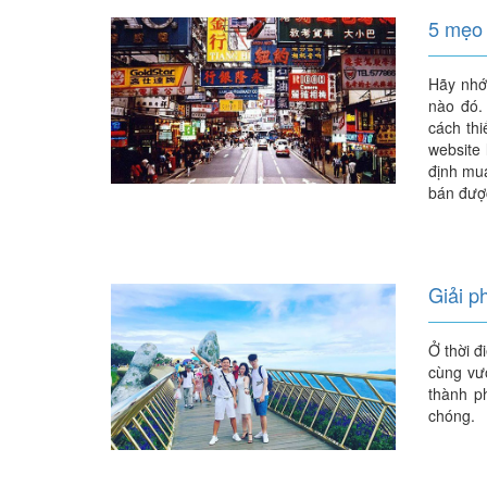
5 mẹo 
Hãy nhớ 
nào đó.
cách thi
website 
định mu
bán được
Giải p
Ở thời đ
cùng vư
thành p
chóng.