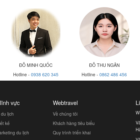
ĐỖ MINH QUỐC
ĐỖ THU NGÂN
Hotline -
0938 620 345
Hotline -
0862 486 456
lĩnh vực
Webtravel
L
W
du lịch
Về chúng tôi
Vă
ết kế
Khách hàng tiêu biểu
H
keting du lịch
Quy trình triển khai
Vă