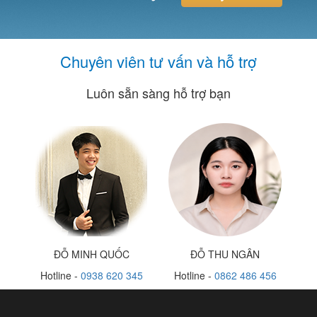
Chuyên viên tư vấn và hỗ trợ
Luôn sẵn sàng hỗ trợ bạn
ĐỖ MINH QUỐC
ĐỖ THU NGÂN
Hotline -
0938 620 345
Hotline -
0862 486 456