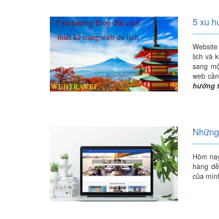
5 xu h
Website 
lịch và 
sang mộ
web cần 
hướng t
Những 
Hôm nay
hàng dễ
của mìn