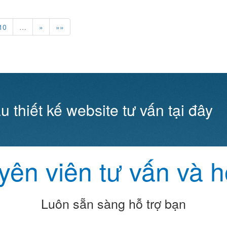
10
…
»
»»
u thiết kế website tư vấn tại đây
ên viên tư vấn và h
Luôn sẵn sàng hỗ trợ bạn