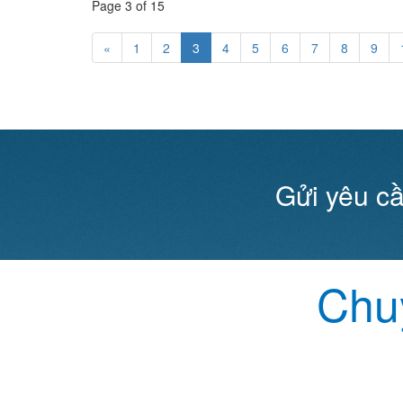
Page 3 of 15
«
1
2
3
4
5
6
7
8
9
Gửi yêu cầ
Chuy