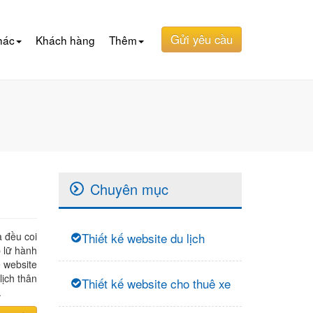
Gửi yêu cầu
hác
Khách hàng
Thêm
Chuyên mục
 đều coi
Thiết kế website du lịch
p lữ hành
ế website
lịch thân
Thiết kế website cho thuê xe
.