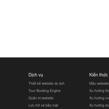
Dịch vụ
Kiến thức 
Thiết kế website du lịch
Mẫu website 
Tour Booking Engine
Xu hướng thi
Quản trị website
Xu hướng mar
Lưu trữ và bảo mật
Xu hướng du 