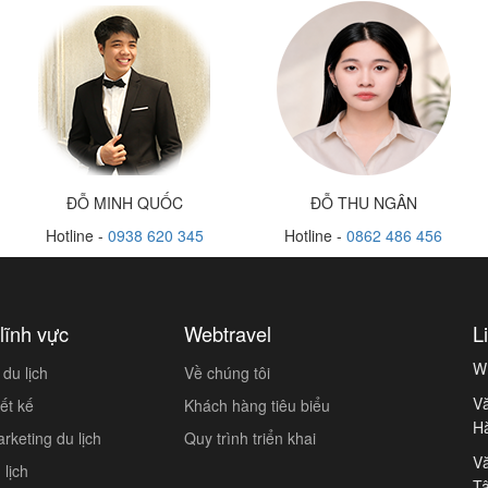
ĐỖ MINH QUỐC
ĐỖ THU NGÂN
Hotline -
0938 620 345
Hotline -
0862 486 456
lĩnh vực
Webtravel
L
W
du lịch
Về chúng tôi
Vă
ết kế
Khách hàng tiêu biểu
H
keting du lịch
Quy trình triển khai
Vă
lịch
Tâ