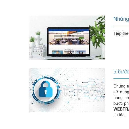
Những 
Tiếp th
5 bước
Chúng t
sử dụng
hàng n
bước ph
WEBTR
tin tặc.