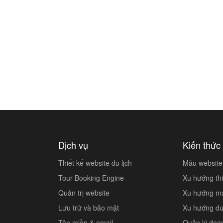
Dịch vụ
Kiến thức 
Thiết kế website du lịch
Mẫu website 
Tour Booking Engine
Xu hướng thi
Quản trị website
Xu hướng mar
Lưu trữ và bảo mật
Xu hướng du 
Tên miền & email
Quản lý doa