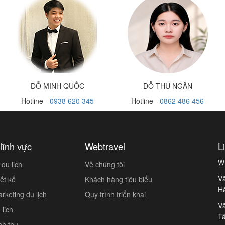
ĐỖ MINH QUỐC
ĐỖ THU NGÂN
Hotline -
0938 620 345
Hotline -
0862 486 456
lĩnh vực
Webtravel
L
W
du lịch
Về chúng tôi
Vă
ết kế
Khách hàng tiêu biểu
H
keting du lịch
Quy trình triển khai
Vă
lịch
Tâ
nh thu