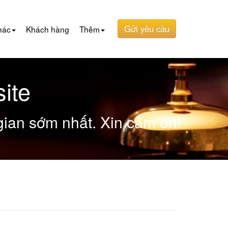
Gửi yêu cầu
hác
Khách hàng
Thêm
ite
 gian sớm nhất. Xin cảm ơn!