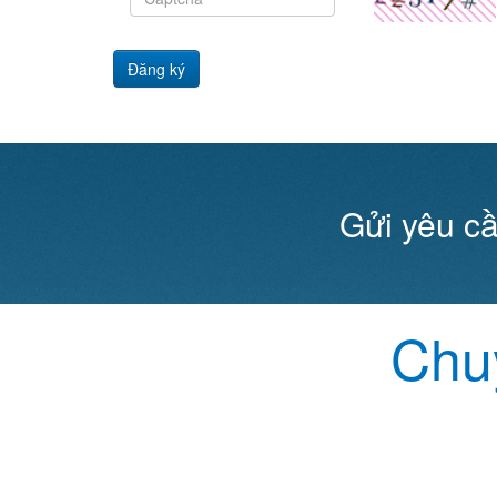
Đăng ký
Gửi yêu cầ
Chuy