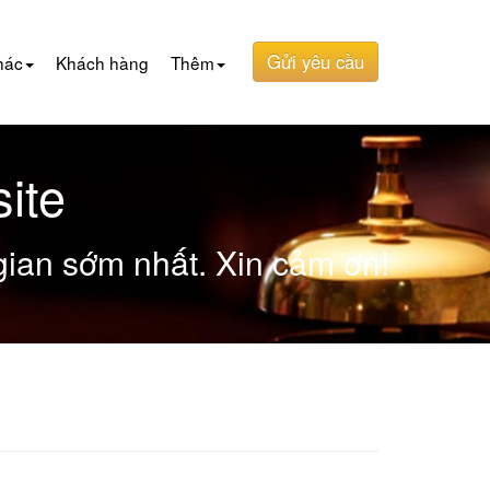
Gửi yêu cầu
hác
Khách hàng
Thêm
ite
 gian sớm nhất. Xin cảm ơn!