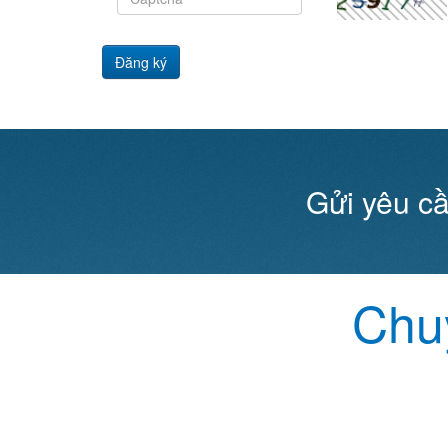
Đăng ký
Gửi yêu cầ
Chuy