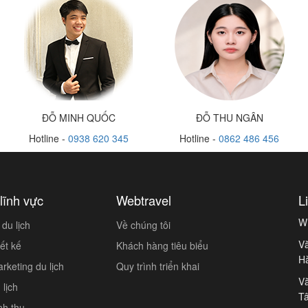
ĐỖ MINH QUỐC
ĐỖ THU NGÂN
Hotline -
0938 620 345
Hotline -
0862 486 456
lĩnh vực
Webtravel
L
W
du lịch
Về chúng tôi
Vă
ết kế
Khách hàng tiêu biểu
H
keting du lịch
Quy trình triển khai
Vă
lịch
Tâ
nh thu