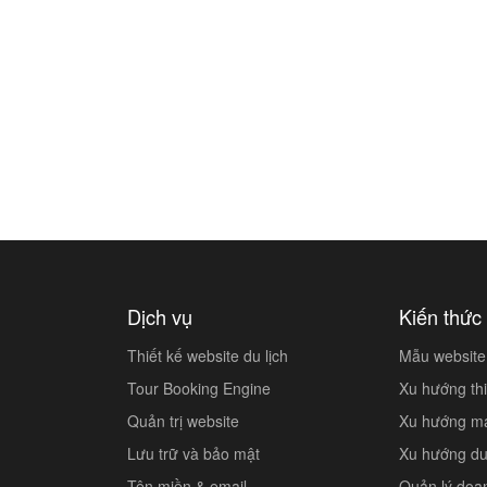
Dịch vụ
Kiến thức 
Thiết kế website du lịch
Mẫu website 
Tour Booking Engine
Xu hướng thi
Quản trị website
Xu hướng mar
Lưu trữ và bảo mật
Xu hướng du 
Tên miền & email
Quản lý doa