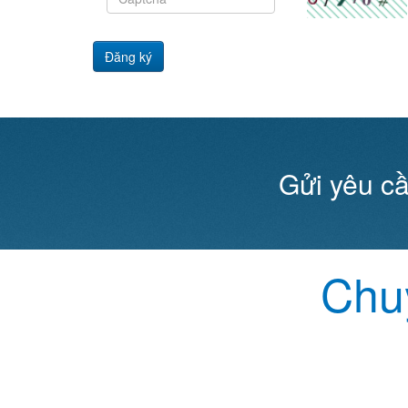
Đăng ký
Gửi yêu cầ
Chuy