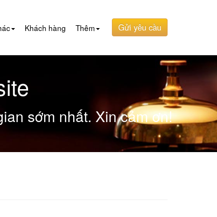
Gửi yêu cầu
hác
Khách hàng
Thêm
ite
 gian sớm nhất. Xin cảm ơn!