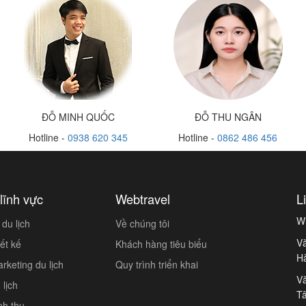
ĐỖ MINH QUỐC
ĐỖ THU NGÂN
Hotline -
0938 620 345
Hotline -
0862 486 456
lĩnh vực
Webtravel
L
W
du lịch
Về chúng tôi
Vă
ết kế
Khách hàng tiêu biểu
H
keting du lịch
Quy trình triển khai
Vă
lịch
Tâ
nh thu