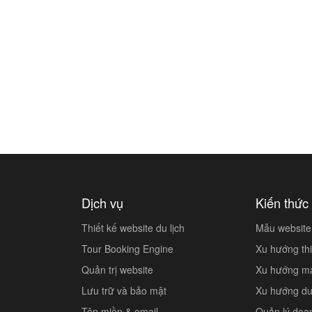
Dịch vụ
Kiến thức 
Thiết kế website du lịch
Mẫu website 
Tour Booking Engine
Xu hướng thi
Quản trị website
Xu hướng mar
Lưu trữ và bảo mật
Xu hướng du 
Tên miền & email
Quản lý doa