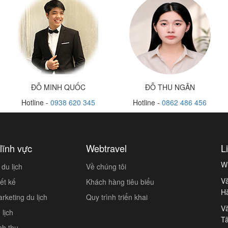
ĐỖ MINH QUỐC
ĐỖ THU NGÂN
Hotline -
0938 620 345
Hotline -
0862 486 456
lĩnh vực
Webtravel
L
W
du lịch
Về chúng tôi
Vă
ết kế
Khách hàng tiêu biểu
H
keting du lịch
Quy trình triển khai
Vă
lịch
Tâ
nh thu