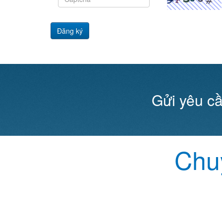
Đăng ký
Gửi yêu cầ
Chuy