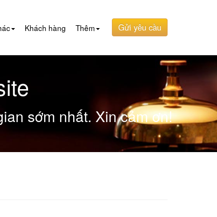
Gửi yêu cầu
hác
Khách hàng
Thêm
ite
 gian sớm nhất. Xin cảm ơn!