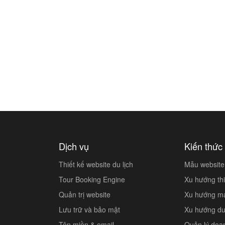
Dịch vụ
Kiến thức 
Thiết kế website du lịch
Mẫu website 
Tour Booking Engine
Xu hướng thi
Quản trị website
Xu hướng mar
Lưu trữ và bảo mật
Xu hướng du 
Tên miền & email
Quản lý doa